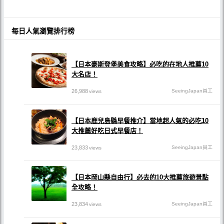
每日人氣瀏覽排行榜
【日本豪斯登堡美食攻略】必吃的在地人推薦10
大名店！
26,988
SeeingJapan員工
views
【日本鹿兒島縣早餐推介】當地超人氣的必吃10
大推薦好吃日式早餐店！
23,833
SeeingJapan員工
views
【日本岡山縣自由行】必去的10大推薦旅遊景點
全攻略！
23,834
SeeingJapan員工
views