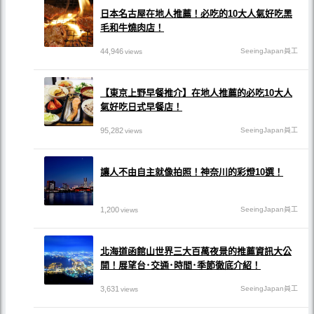
日本名古屋在地人推薦！必吃的10大人氣好吃黑
毛和牛燒肉店！
44,946
SeeingJapan員工
views
【東京上野早餐推介】在地人推薦的必吃10大人
氣好吃日式早餐店！
95,282
SeeingJapan員工
views
讓人不由自主就像拍照！神奈川的彩燈10選！
1,200
SeeingJapan員工
views
北海道函館山世界三大百萬夜景的推薦資訊大公
開！展望台･交通･時間･季節徹底介紹！
3,631
SeeingJapan員工
views