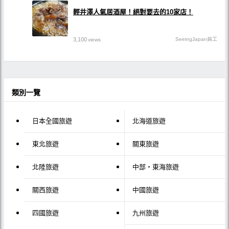
輕井澤人氣居酒屋！絕對要去的10家店！
3,100
SeeingJapan員工
views
類別一覽
日本全國旅遊
北海道旅遊
東北旅遊
關東旅遊
北陸旅遊
中部・東海旅遊
關西旅遊
中國旅遊
四國旅遊
九州旅遊