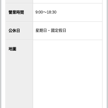
9:00〜18:30
營業時間
星期日‧國定假日
公休日
地圖